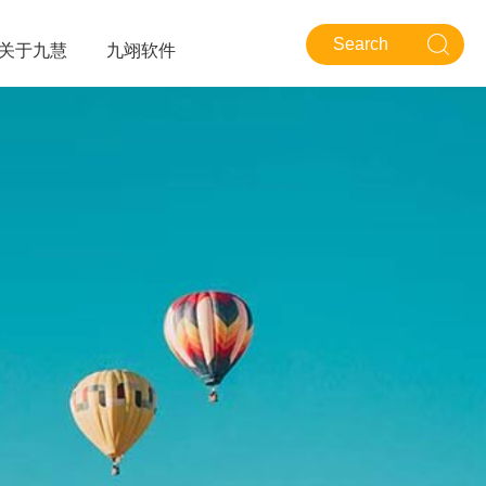
关于九慧
九翊软件