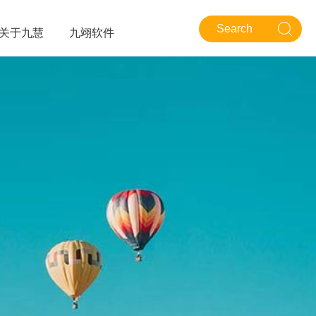
关于九慧
九翊软件