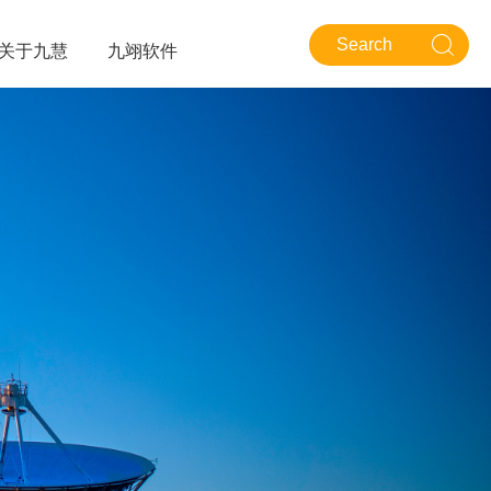
关于九慧
九翊软件