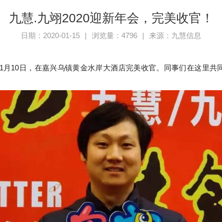
九慧.九翊2020迎新年会，完美收官！
日期：2020-01-15
|
浏览量：4796
|
来源：九慧信息
会于1月10日，在嘉兴乌镇黄金水岸大酒店完美收官。
同事们在这里共同