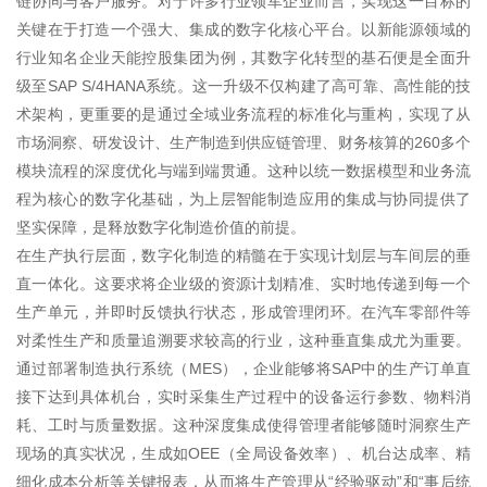
链协同与客户服务。对于许多行业领军企业而言，实现这一目标的
关键在于打造一个强大、集成的数字化核心平台。以新能源领域的
行业知名企业天能控股集团为例，其数字化转型的基石便是全面升
级至SAP S/4HANA系统。这一升级不仅构建了高可靠、高性能的技
术架构，更重要的是通过全域业务流程的标准化与重构，实现了从
市场洞察、研发设计、生产制造到供应链管理、财务核算的260多个
模块流程的深度优化与端到端贯通。这种以统一数据模型和业务流
程为核心的数字化基础，为上层智能制造应用的集成与协同提供了
坚实保障，是释放数字化制造价值的前提。
在生产执行层面，数字化制造的精髓在于实现计划层与车间层的垂
直一体化。这要求将企业级的资源计划精准、实时地传递到每一个
生产单元，并即时反馈执行状态，形成管理闭环。在汽车零部件等
对柔性生产和质量追溯要求较高的行业，这种垂直集成尤为重要。
通过部署制造执行系统（MES），企业能够将SAP中的生产订单直
接下达到具体机台，实时采集生产过程中的设备运行参数、物料消
耗、工时与质量数据。这种深度集成使得管理者能够随时洞察生产
现场的真实状况，生成如OEE（全局设备效率）、机台达成率、精
细化成本分析等关键报表，从而将生产管理从“经验驱动”和“事后统