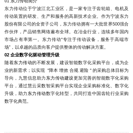
01 东力传动简介
东力传动位于宁波
江北工业区，
是一家专注于齿轮箱、电机及
传动装置的研发、生产和服务的高新技术企业。作
为宁波东力
股份有限公司的全资子公司，
东力传动拥有一大批世界500强合
作伙伴，产
品销售网络遍布全球。
在冶金行业，连续多年国内
市场占有率第一。
东力传动“专注于传动设备，服务于高端市
场”，以卓越的品质向客户提供整体的传动解决方案。
02 企业
数字化驱动管理升级
随着
东力传动
的不断发展，建设智能数字化采购平台，成为企
业的新需求；
以实现 “降本 增效 合规 避险 “ 的采购总体目标为
导向，九慧信息助力
东力
传动
建设
更加完善的智能数字化采购
平台，通过慧云采数智采购平台实现企业采购标准化、数字化
升级，助力
东力
传动
数字化转型，
共同打造中国
齿轮行业
采购
数字化典范。