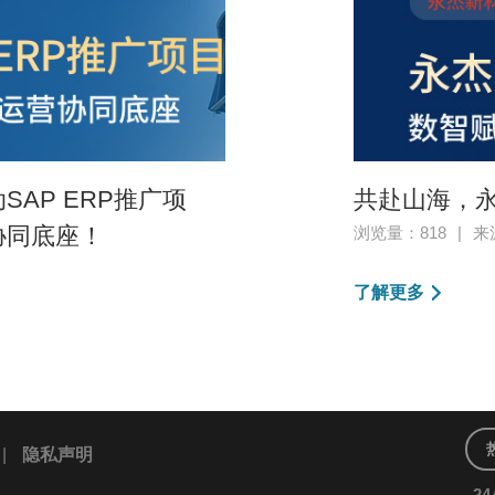
AP ERP推广项
共赴山海，永
协同底座！
浏览量：818
|
来
了解更多
|
隐私声明
2