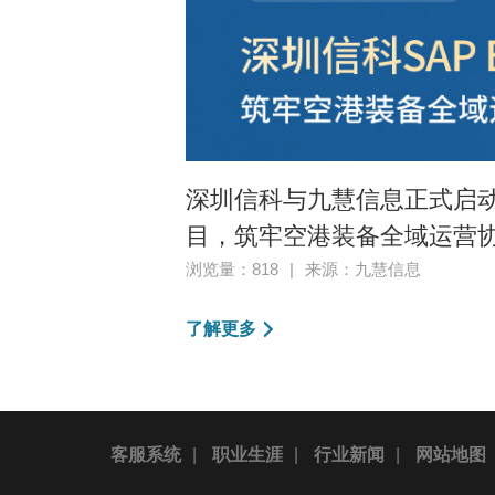
深圳信科与九慧信息正式启动S
目，筑牢空港装备全域运营
浏览量：818
|
来源：九慧信息
了解更多
客服系统
|
职业生涯
|
行业新闻
|
网站地图