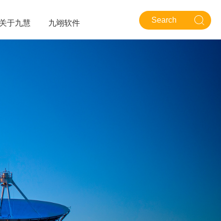
关于九慧
九翊软件