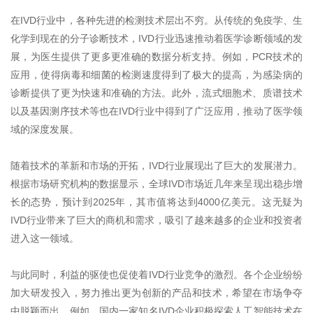
在
IVD
行业中，各种先进的检测技术层出不穷。从传统的免疫学、生
化学到现在的分子诊断技术，
IVD
行业迅速推动着医学诊断领域的发
展，为医生提供了更多更准确的数据分析支持。例如，
PCR
技术的
应用，使得病毒和细菌的检测速度得到了极大的提高，为感染病的
诊断提供了更为快速和准确的方法。此外，流式细胞术、质谱技术
以及基因测序技术等也在
IVD
行业中得到了广泛应用，推动了医学领
域的深度发展。
随着技术的革新和市场的开拓，
IVD
行业展现出了巨大的发展潜力。
根据市场研究机构的数据显示，全球
IVD
市场近几年来呈现出稳步增
长的态势，预计到
2025
年，其市值将达到
4000
亿美元。这无疑为
IVD
行业带来了巨大的商机和需求，吸引了越来越多的企业和投资者
进入这一领域。
与此同时，利益的驱使也促使着
IVD
行业竞争的激烈。各个企业纷纷
加大研发投入，努力推出更为创新的产品和技术，希望在市场争夺
中脱颖而出。例如，国内一家知名
IVD
企业积极探索人工智能技术在