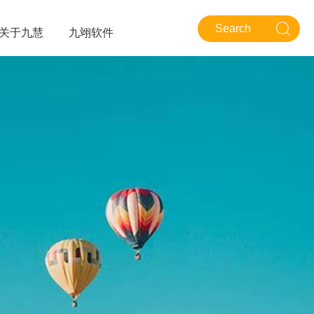
关于九慧
九翊软件