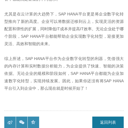
尤其是在云计算的大趋势下，
SAP HANA
平台更是将企业数字化转
型推向了新的高度。企业可以将数据迁移到云上，实现灵活的资源
配置和弹性的扩展，同时降低
IT
成本并提高
IT
效率。无论企业处于哪
个阶段，
SAP HANA
平台都能帮助企业实现数字化转型，迎接更加
灵活、高效和智能的未来。
综上所述，
SAP HANA
平台作为企业数字化转型的利器，凭借强大
的内存计算和实时数据分析能力，为企业提供了快速、智能的决策
依据。无论企业的规模和阶段如何，
SAP HANA
平台都能为企业加
速数字化转型，实现持续发展。因此，如果你还没有将
SAP HANA
平台引入到企业中，那么现在就是时候开始了！
返回列表