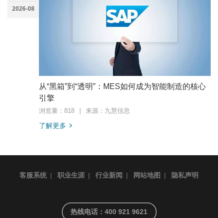
2026-08
从“黑箱”到“透明”：MES如何成为智能制造的核心
引擎
浏览量：818
|
来源：九慧信息
了解更多
客服系统
|
职业生涯
|
行业新闻
|
网站地图
|
隐私声明
热线电话：400 921 9621