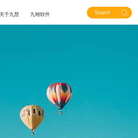
关于九慧
九翊软件