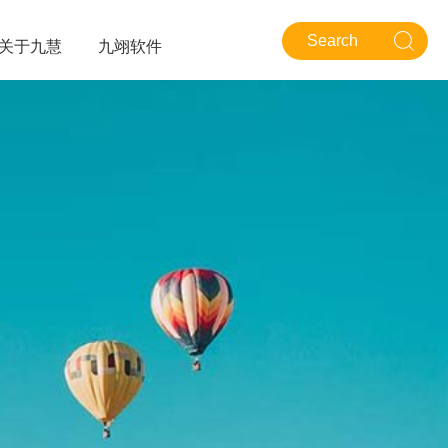
关于九慧
九翊软件