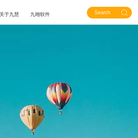
关于九慧
九翊软件