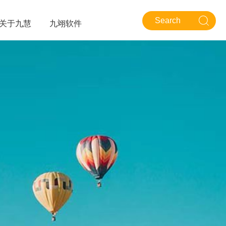
关于九慧
九翊软件