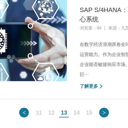
SAP S/4HA
心系统
浏览量：64
|
来源：九
在数字经济浪潮席卷全
运营能力。作为企业智慧
企业能否敏捷响应市场
巨···
了解更多
<
11
12
13
14
15
>