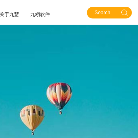
关于九慧
九翊软件