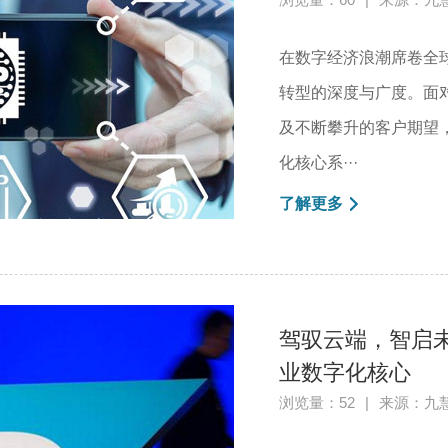
在数字经济浪潮席卷全
转型的深度与广度。面
及不断攀升的客户期望
化核心系···
了解更多
驾驭云端，智启未
业数字化核心
浏览量：52
|
来源：九