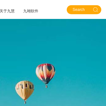
关于九慧
九翊软件