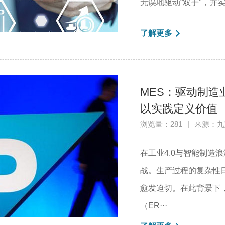
无误地驱动“双手”，并实
了解更多
MES：驱动制
以实践定义价值
浏览量：281
|
来源：九
在工业4.0与智能制造
战。生产过程的复杂性
愈发迫切。在此背景下
（ER···