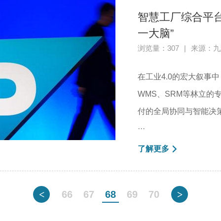
智慧工厂综合平
一大脑”
浏览量：307
|
来源：九
在工业4.0的宏大叙事
WMS、SRM等林立
付的全局协同与智能决
···
了解更多
<
66
67
68
69
70
>