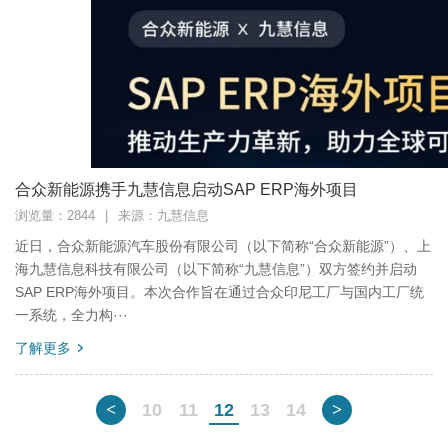
合众新能源携手九慧信息启动SAP ERP海外项目
浏览量：2844
|
来源：九慧信息
近日，合众新能源汽车股份有限公司（以下简称“合众新能源”）、上
海九慧信息科技有限公司（以下简称“九慧信息”）双方签约并启动
SAP ERP海外项目。本次合作旨在通过合众印尼工厂与国内工厂统
一系统，全力构···
了解更多
<
10
11
12
13
14
>