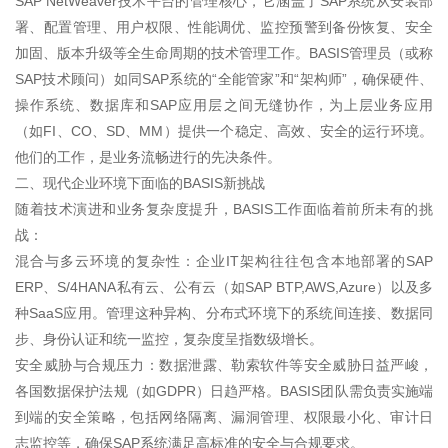
SAP NetWeaver技术平台的管理核心，它涵盖了SAP系统从安装部
署、配置管理、用户权限、性能调优、监控预警到备份恢复、安全
加固、版本升级等全生命周期的技术管理工作。BASIS管理员（或称
SAP技术顾问）如同SAP系统的“全能管家”和“架构师”，确保硬件、
操作系统、数据库和SAP应用层之间无缝协作，为上层业务应用
（如FI、CO、SD、MM）提供一个稳定、高效、安全的运行环境。
他们的工作，是业务流畅进行的先决条件。
二、现代企业环境下面临的BASIS新挑战
随着技术演进和业务复杂度提升，BASIS工作面临着前所未有的挑
战：
混合与多云环境的复杂性：企业IT架构往往包含本地部署的SAP
ERP、S/4HANA私有云、公有云（如SAP BTP,AWS,Azure）以及多
种SaaS应用。管理这种异构、分布式环境下的系统间连接、数据同
步、身份认证和统一监控，复杂度呈指数级增长。
安全威胁与合规压力：数据泄露、勒索软件等安全威胁日益严峻，
各国数据保护法规（如GDPR）日趋严格。BASIS团队需负责实施端
到端的安全策略，包括网络隔离、漏洞管理、权限最小化、审计日
志监控等，确保SAP系统满足高标准的安全与合规要求。