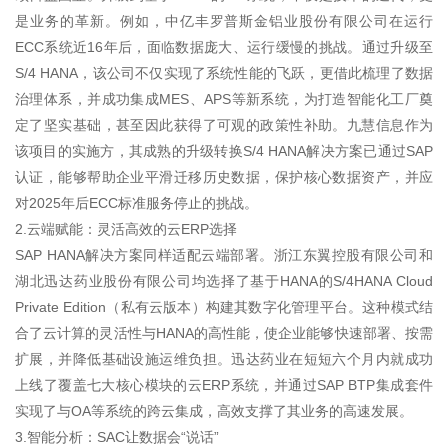
是业务的革新。例如，中亿丰罗普斯金铝业股份有限公司在运行
ECC系统近16年后，面临数据庞大、运行缓慢的挑战。通过升级至
S/4 HANA，该公司不仅实现了系统性能的飞跃，更借此梳理了数据
治理体系，并成功集成MES、APS等新系统，为打造智能化工厂奠
定了坚实基础，甚至因此获得了可观的政策性补助。九慧信息作为
该项目的实施方，其成熟的升级转换S/4 HANA解决方案已通过SAP
认证，能够帮助企业平滑迁移历史数据，保护核心数据资产，并应
对2025年后ECC标准服务停止的挑战。
2.云端赋能：灵活高效的云ERP选择
SAP HANA解决方案同样适配云端部署。浙江东翼控股有限公司和
湖北迅达药业股份有限公司均选择了基于HANA的S/4HANA Cloud
Private Edition（私有云版本）构建其数字化管理平台。这种模式结
合了云计算的灵活性与HANA的高性能，使企业能够快速部署、按需
扩展，并降低基础设施运维负担。迅达药业在短短六个月内就成功
上线了覆盖七大核心模块的云ERP系统，并通过SAP BTP集成套件
实现了与OA等系统的跨云集成，高效支撑了其业务的高速发展。
3.智能分析：SAC让数据会“说话”