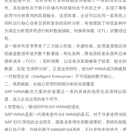
先进数据平台、实时分析引擎和智能应用基础于一体的综合性套
件。其创新性在于将行存储与列存储结合于内存之中，实现了事务
处理与分析查询的高度融合。这意味着，企业可以在同一套系统上
同时运行核心业务交易和复杂的实时分析，有效摆脱了传统架构中
为满足分析需求而进行耗时数据抽取、转换和加载（ETL）的繁琐过
程。
这一根本性变革带来了三大核心价值：卓越性能，处理速度相比传
统磁盘数据库提升数个数量级；简化架构，降低系统复杂度和总体
拥有成本（TCO）；实时洞察，让业务决策能够基于较新、较全的
数据，实现“交易即分析”。正是这些特性，使SAP HANA成为构建新
一代智慧企业（Intelligent Enterprise）不可或缺的数字核心。
二、场景赋能：从核心管理到智能分析的全面覆盖
SAP HANA解决方案的价值通过一系列具体的场景化应用得以彰
显，深入企业运营的各个环节。
1.智慧核心：驱动ERP向S/4 HANA的进化
SAP HANA是新一代商务套件S/4 HANA的基石。对于许多使用传统
SAP ECC系统的企业而言，随着业务增长和数据累积，系统性能瓶
颈日益凸显。升级到基于HANA的S/4系统，不仅是技术的迭代，更