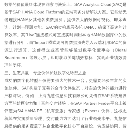
数据的价值最终体现在洞察与决策上。SAP Analytics Cloud(SAC)是
基于SAP HANA Cloud Platform的云端商务分析解决方案。它能够无
缝连接HANA及其他各类数据源，提供强大的数据可视化、即席查
询、计划与预测功能。SAC的架构底层依托HANA，确保了高速的计
算效率。其“Live”连接模式可直接实时调用本地HANA数据库中的数
据进行分析，而“Import”模式则可将数据预先导入云端利用SAC的资
源进行运算。这使得企业高管能够通过数字化董事会（Digital
Boardroom）等展示层，即时获取关键绩效指标，实现企业绩效管
理的闭环。
三、生态共赢：专业伙伴护航数字化转型之旅
成功的数字化转型不仅需要强大的技术平台，更需要经验丰富的实
施伙伴。SAP构建了完善的合作伙伴生态，对实施伙伴的能力进行
严格评级。例如，上海九慧信息科技有限公司凭借在SAP系统建设
方面的雄厚实力和丰富的交付经验，在SAP Partner Finder平台上被
评定为S/4 HANA PE（私有云版）专家级（Expert）伙伴，这标志
着其在实施质量管理、交付能力方面达到了行业领先水平。九慧信
息提供的服务覆盖了从企业数字化核心平台建设、供应链协同、智