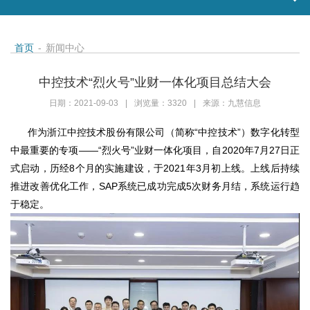
首页
-
新闻中心
中控技术“烈火号”业财一体化项目总结大会
日期：2021-09-03
|
浏览量：3320
|
来源：九慧信息
作为浙江中控技术股份有限公司（简称“中控技术”）数字化转型
中最重要的专项——“烈火号”业财一体化项目，自
2020
年
7
月
27
日正
式启动，历经
8
个月的实施建设，于
2021
年
3
月初上线。上线后持续
推进改善优化工作，
SAP
系统已成功完成
5
次财务月结，系统运行趋
于稳定。