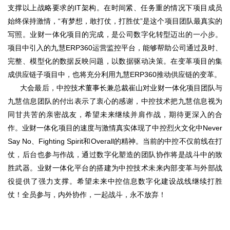
支撑以上战略要求的
IT
架构。在时间紧、任务重的情况下项目成员
始终保持激情，“有梦想，敢打仗，打胜仗”是这个项目团队最真实的
写照。业财一体化项目的完成，是公司数字化转型迈出的一小步。
项目中引入的九慧
ERP360
运营监控平台，能够帮助公司通过及时、
完整、模型化的数据反映问题，以数据驱动决策。在变革项目的集
成供应链子项目中，也将充分利用九慧
ERP360
推动供应链的变革。
大会最后，中控技术董事长兼总裁崔山对业财一体化项目团队与
九慧信息团队的付出表示了衷心的感谢，中控技术把九慧信息视为
同甘共苦的亲密战友，希望未来继续并肩作战，期待更深入的合
作。业财一体化项目的速度与激情真实体现了中控烈火文化中
Never
Say No、Fighting Spirit
和
Overall
的精神。当前的中控不仅前线在打
仗，后台也参与作战，通过数字化塑造的团队协作将是战斗中的致
胜武器。业财一体化平台的搭建为中控技术未来内部变革与外部战
役提供了强力支撑。希望未来中控信息数字化建设战线继续打胜
仗！全员参与，内外协作，一起战斗，永不放弃！