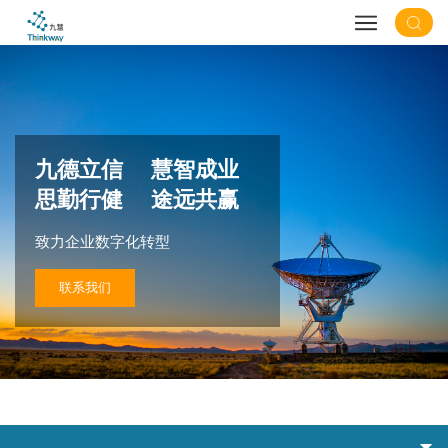
九德立信 慧智成业
思勤行健 途远共赢
致力企业数字化转型
联系我们