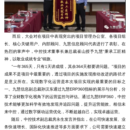
而后，大会对在项目中表现突出的项目管理办公室、各项目组
长、核心关键用户、内部顾问、九慧信息顾问代表进行了表彰。在
热烈的掌声中，中控技术董事长兼总裁崔山授予九慧“秉承工匠精
神，以敬业成就专业”锦旗。
“一年
365
天，只有
1
天讲成绩，其余
364
天都要讲问题。”项目的
成果不是项目中最重要的，透过项目的实施发现推动改进的路径才
是意义所在。实现数字化运营是本次项目实现的最重要的目标之
一。九慧信息副总裁孙汉东通过九慧
ERP360
指标的展示与分析，分
享了业财数字化视角下的运营监控与评估。通过九慧
ERP360
，中控
技术能够更加科学有效地发现并追踪问题，提升运营能效。相信未
来中控，通过数字驱动运营优化，不断超越自己，实现卓越运营。
随后，中控技术副总裁房永生发言并指出，在公司快速发展、业
务快速增长、国际化快速推进等多方面要求下，公司需要快速建立