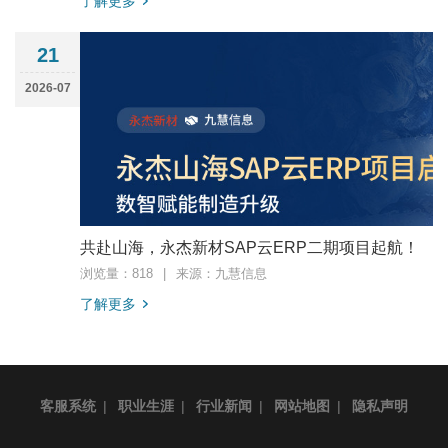
了解更多
21
2026-07
共赴山海，永杰新材SAP云ERP二期项目起航！
浏览量：818
|
来源：九慧信息
了解更多
客服系统
|
职业生涯
|
行业新闻
|
网站地图
|
隐私声明