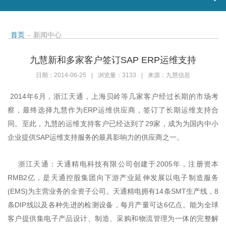
首页
-
新闻中心
九慧新和多家客户签订SAP ERP运维支持
日期：2014-06-25
|
浏览量：3133
|
来源：九慧信息
2014
6
年
月，浙江天通，上海贝岭等几家客户经过长期的市场考
ERP
察，最终选择九慧作为
运维供应商，签订了长期运维支持合
29
同。至此，九慧的运维支持客户已经达到了
家，成为为国内中小
SAP
企业提供
运维支持服务的最具影响力的供应商之一。
2005
浙江天通：天通精电科技有限公司创建于
年，注册资本
RMB2
亿，是天通控股集团向下游产业延伸发展以电子制造服务
(EMS)
14
SMT
8
为主营业务的全资子公司。天通精电拥有
条
生产线，
DIP
6
条
线以及各种先进的检测设备，每月产量可达
亿点。能为全球
客户提供集电子产品设计、制造、采购和物流管理为一体的完整解