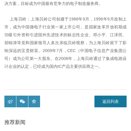
决方案，目标成为中国最有竞争力的电子制造服务商。
1988
9
1998
9
上海贝岭：上海贝岭公司创建于
年
月，
年
月改制上
市，成为中国微电子行业第一家上市公司。是国家改革开放初期成
功吸引外资和引进国外先进技术的标志性企业。邓小平、江泽民、
胡锦涛等党和国家领导人多次亲临贝岭视察，为上海贝岭留下了影
2009
7
CEC
响深远的宝贵财富。
年
月，
（中国电子信息产业集团公
2008
司）成为公司第一大股东。在
年，上海贝岭通过了集成电路设
IC
计企业的认定，已经成为国内
产品主要供应商之一。
返回列表
推荐新闻