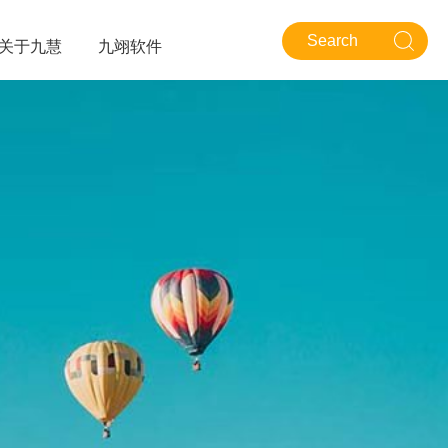
关于九慧
九翊软件