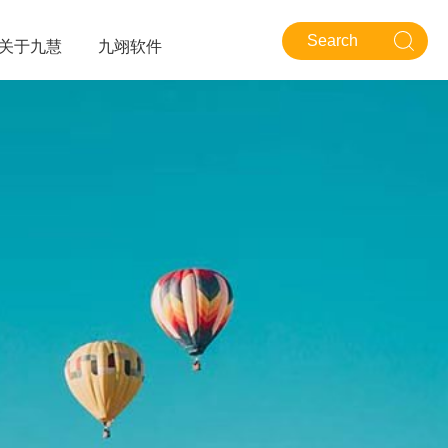
关于九慧
九翊软件