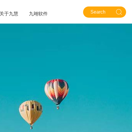
关于九慧
九翊软件