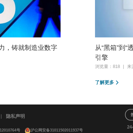
之力，铸就制造业数字
从“黑箱”到
引擎
浏览量：818
|
来
了解更多
|
隐私声明
2
12010764号
沪公网安备31011502011937号