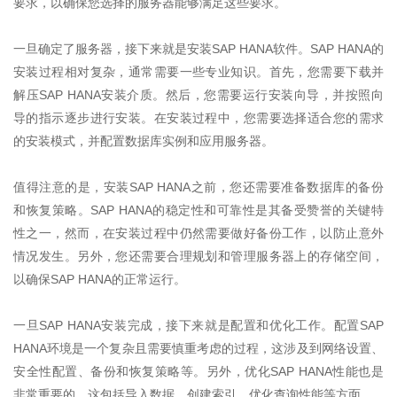
要求，以确保您选择的服务器能够满足这些要求。
一旦确定了服务器，接下来就是安装
SAP HANA
软件。
SAP HANA
的
安装过程相对复杂，通常需要一些专业知识。首先，您需要下载并
解压
SAP HANA
安装介质。然后，您需要运行安装向导，并按照向
导的指示逐步进行安装。在安装过程中，您需要选择适合您的需求
的安装模式，并配置数据库实例和应用服务器。
值得注意的是，安装
SAP HANA
之前，您还需要准备数据库的备份
和恢复策略。
SAP HANA
的稳定性和可靠性是其备受赞誉的关键特
性之一，然而，在安装过程中仍然需要做好备份工作，以防止意外
情况发生。另外，您还需要合理规划和管理服务器上的存储空间，
以确保
SAP HANA
的正常运行。
一旦
SAP HANA
安装完成，接下来就是配置和优化工作。配置
SAP
HANA
环境是一个复杂且需要慎重考虑的过程，这涉及到网络设置、
安全性配置、备份和恢复策略等。另外，优化
SAP HANA
性能也是
非常重要的，这包括导入数据、创建索引、优化查询性能等方面。