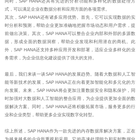
同时，
SAP HANA
还具有先进的分析功能和多样化的数据处理方
式，可以满足企业在数据分析和应用方面的各项需求。
其次，
SAP HANA
还有诸多应用优势。首先，它可以实现数据的实
时分析和预测，帮助企业更加准确地把握市场动态和用户需求，提
前做出决策。其次，
SAP HANA
可以整合企业内部和外部的多源数
据，形成全面的数据洞察，帮助企业发现和利用潜在的商机。此
外，
SAP HANA
还支持多种应用开发和部署，适应企业多样化的业
务需求，为企业信息化建设提供了强大的支持。
最后，我们来谈一谈
SAP HANA
的发展趋势。随着大数据和人工智
能等新技术的发展，
SAP HANA
正在向着更加智能化和多元化的方
向发展。未来，
SAP HANA
将会更加注重数据安全和隐私保护，同
时加强对大数据和人工智能的整合应用，为企业提供更加全面的数
据解决方案。同时，
SAP HANA
还将积极拓展市场，服务更多的行
业和企业类型，帮助更多企业实现数字化转型。
综上所述，
SAP HANA
作为一款先进的内存数据库解决方案，正在
为越来越多的企业所重视和采用。它的高速处理能力和实时数据分