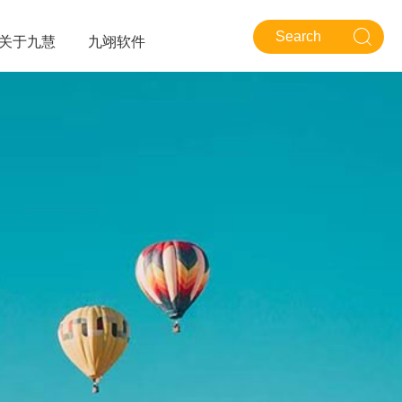
关于九慧
九翊软件