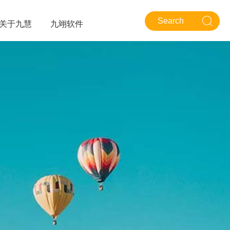
关于九慧
九翊软件