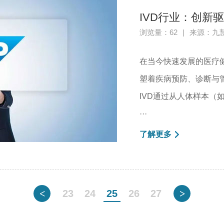
IVD行业：创新
浏览量：62
|
来源：九
在当今快速发展的医疗
塑着疾病预防、诊断与
IVD通过从人体样本
···
了解更多
<
23
24
25
26
27
>