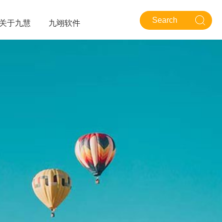
关于九慧
九翊软件