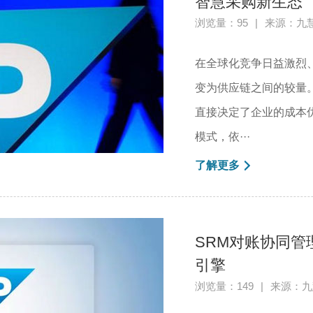
智慧采购新生态
浏览量：95
|
来源：九
在全球化竞争日益激烈
变为供应链之间的较量
直接决定了企业的成本
模式，依···
了解更多
SRM对账协同
引擎
浏览量：149
|
来源：九