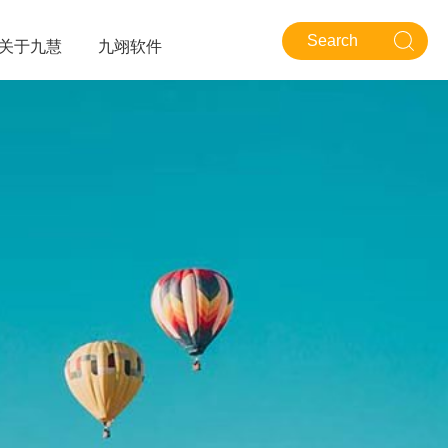
关于九慧
九翊软件