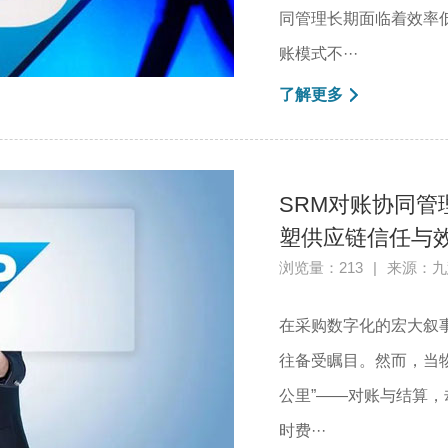
同管理长期面临着效率
账模式不···
了解更多
SRM对账协同管
塑供应链信任与
浏览量：213
|
来源：九
在采购数字化的宏大叙
往备受瞩目。然而，当
公里”——对账与结算
时费···