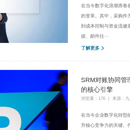
在当今数字化浪潮席卷
的变革。其中，采购作
到成本控制与资金流健
据、邮件往···
了解更多
SRM对账协同
的核心引擎
浏览量：176
|
来源：九
在当今企业数字化转型
升核心竞争力的关键。