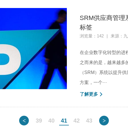
SRM供应商管
标签
浏览量：142
|
来源：九
在企业数字化转型的进
之而来的是，越来越多
（SRM）系统以提升供
方案，一个···
了解更多
<
39
40
41
42
43
>