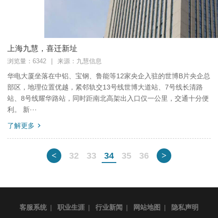
上海九慧，喜迁新址
浏览量：6342
|
来源：九慧信息
华电大厦坐落在中铝、宝钢、鲁能等12家央企入驻的世博B片央企总
部区，地理位置优越，紧邻轨交13号线世博大道站、7号线长清路
站、8号线耀华路站，同时距南北高架出入口仅一公里，交通十分便
利。 新···
了解更多
<
32
33
34
35
36
>
客服系统
|
职业生涯
|
行业新闻
|
网站地图
|
隐私声明